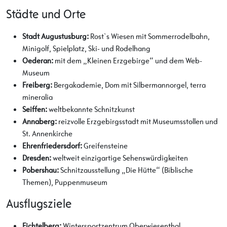
Städte und Orte
Stadt Augustusburg:
Rost`s Wiesen mit Sommerrodelbahn,
Minigolf, Spielplatz, Ski- und Rodelhang
Oederan:
mit dem „Kleinen Erzgebirge“ und dem Web-
Museum
Freiberg:
Bergakademie, Dom mit Silbermannorgel, terra
mineralia
Seiffen:
weltbekannte Schnitzkunst
Annaberg:
reizvolle Erzgebirgsstadt mit Museumsstollen und
St. Annenkirche
Ehrenfriedersdorf:
Greifensteine
Dresden:
weltweit einzigartige Sehenswürdigkeiten
Pobershau:
Schnitzausstellung „Die Hütte“ (Biblische
Themen), Puppenmuseum
Ausflugsziele
Fichtelberg:
Wintersportzentrum Oberwiesenthal