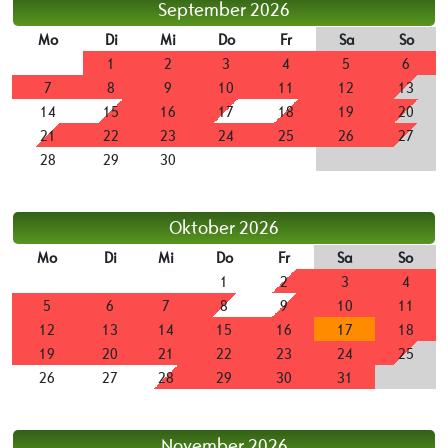
September 2026
Mo
Di
Mi
Do
Fr
Sa
So
1
2
3
4
5
6
31.08.2026 - Nicht belegt
01.09.2026 - Belegt
02.09.2026 - Belegt
03.09.2026 - Belegt
04.09.2026 - Belegt
05.09.2026 - Be
06.09.
7
8
9
10
11
12
13
07.09.2026 - Belegt
08.09.2026 - Belegt
09.09.2026 - Belegt
10.09.2026 - Belegt
11.09.2026 - Belegt
12.09.2026 - Be
13.09.
14
15
16
17
18
19
20
14.09.2026 - Nicht belegt
15.09.2026 - Belegt
16.09.2026 - Belegt
17.09.2026 - Belegt
18.09.2026 - Belegt
19.09.2026 - Be
20.09.
21
22
23
24
25
26
27
21.09.2026 - Belegt
22.09.2026 - Belegt
23.09.2026 - Belegt
24.09.2026 - Belegt
25.09.2026 - Belegt
26.09.2026 - Be
27.09.
28
29
30
28.09.2026 - Nicht belegt
29.09.2026 - Nicht belegt
30.09.2026 - Nicht belegt
01.10.2026 - Nicht belegt
02.10.2026 - Nicht belegt
03.10.2026 - Ni
04.10.
Oktober 2026
Mo
Di
Mi
Do
Fr
Sa
So
1
2
3
4
28.09.2026 - Nicht belegt
29.09.2026 - Nicht belegt
30.09.2026 - Nicht belegt
01.10.2026 - Nicht belegt
02.10.2026 - Belegt
03.10.2026 - Bel
04.10.
5
6
7
8
9
10
11
05.10.2026 - Belegt
06.10.2026 - Belegt
07.10.2026 - Belegt
08.10.2026 - Belegt
09.10.2026 - Belegt
10.10.2026 - Bel
11.10.
12
13
14
15
16
17
18
12.10.2026 - Belegt
13.10.2026 - Belegt
14.10.2026 - Belegt
15.10.2026 - Belegt
16.10.2026 - Belegt
17.10.2026 - Tei
18.10.
19
20
21
22
23
24
25
19.10.2026 - Belegt
20.10.2026 - Belegt
21.10.2026 - Belegt
22.10.2026 - Belegt
23.10.2026 - Belegt
24.10.2026 - Bel
25.10.
26
27
28
29
30
31
26.10.2026 - Nicht belegt
27.10.2026 - Nicht belegt
28.10.2026 - Belegt
29.10.2026 - Belegt
30.10.2026 - Belegt
31.10.2026 - Bel
01.11.
November 2026